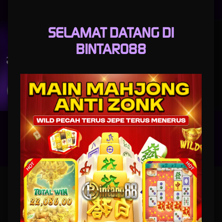
SELAMAT DATANG DI
UNDUH
BINTARO88 APP
BINTARO88
Nikmati berbagai permainan dalam satu
genggaman
UNDUH
PANDUAN INSTALASI
BINTARO88: THE OFFICIAL COMPLETE FOOTBALL
BETTING SITE