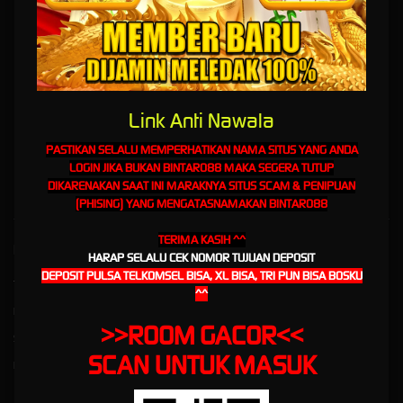
BINTARO88: THE OFFICIAL
COMPLETE FOOTBALL
BETTING SITE
Link Anti Nawala
BINTARO88
is an online betting platform that offers a variety of international sports markets,
supported by a modern system and easy-to-use access. With a responsive interface and
PASTIKAN SELALU MEMPERHATIKAN NAMA SITUS YANG ANDA
simple navigation, players can enjoy a variety of betting
services anytime
, anywhere, via
LOGIN JIKA BUKAN BINTARO88 MAKA SEGERA TUTUP
desktop or mobile devices.
DIKARENAKAN SAAT INI MARAKNYA SITUS SCAM & PENIPUAN
(PHISING) YANG MENGATASNAMAKAN BINTARO88
TERIMA KASIH ^^
Kebijaksanaan
Platform
HARAP SELALU CEK NOMOR TUJUAN DEPOSIT
DEPOSIT PULSA TELKOMSEL BISA, XL BISA, TRI PUN BISA BOSKU
Tentang BINTARO88
Promosi
^^
Responsible Gambling
Loyalty
>>ROOM GACOR<<
Syarat dan Ketentuan
Referral
SCAN UNTUK MASUK
Pusat Bantuan