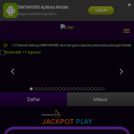
×
BINTARO88 Aplikasi Mobile
UNDUH
Jangan tampilkan lagi hari ini
ING !! Selamat datang di BINTARO88, situs slot gacor deposit pulsa tanpa potongan terbaik di I
Daftar
Masuk
JACKPOT
PLAY