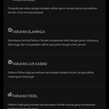
Penyedia slot online dengan beragam pilihan game menarik yang memudahkan
pemain untuk mencapai jackpot
TARUHAN OLAHRAGA
Sportsbook Gaming Platform Terbaik menawarkan lebih banyak game, odds yang
lebih tinggi, dan menyediakan pilihan yang lebih banyak untuk pemain.
TARUHAN LIVE KASINO
Platform Pilihan bagi perusahaan-perusahaan terbaik di dunia, dengan pilihan
variasi game terbanyak
TARUHAN TOGEL
Platform togel yang menarik dari perusahan terbaik di dunia yang menawarkan
hadiah kemenangan besar