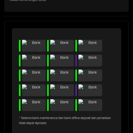
* Selama bank maintenance dan bank offline deposit dan penarikan
tidak dapat diproses