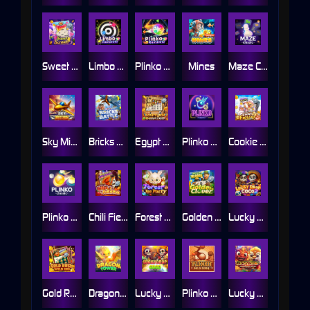
Sweet Scratch
Limbo Rainbow
Plinko Rainbow
Mines
Maze Classic
Sky Mission
Bricks Battle
Egypt Gem Scratch
Plinko Neon
Cookie Fiesta
Plinko Classic
Chili Fiesta
Forest Tea Party
Golden Clover
Lucky Drop: Coco 2
Gold Rush: Wild Dig
Dragon Tower
Lucky Drop-Coco
Plinko Gold Rush
Lucky Drop-GongXiFaChai