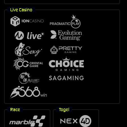
Live Casino
Race
Togel