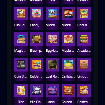
Hilo Gold Rush
Candy Mines
Mines Soccer
Mines Classic
Bonus Bingo
Magic Bingo
Steampunk
EggHunt Bingo
Maple Bingo
Arcade Bingo
Odin Bingo
Golden Bingo
Lost Ruins
Caribbean Bingo
Limbo Gold Rush
Dice
Hilo Classic
Limbo Neon
Golden Fortunes
Golden Horse Riches