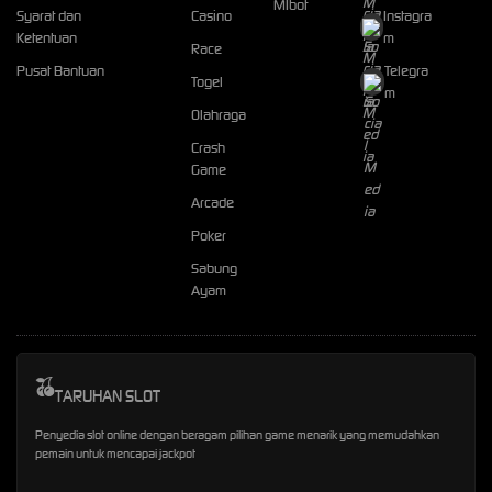
MIbot
Syarat dan
Casino
Instagra
Ketentuan
m
Race
Pusat Bantuan
Telegra
Togel
m
Olahraga
Crash
Game
Arcade
Poker
Sabung
Ayam
TARUHAN SLOT
Penyedia slot online dengan beragam pilihan game menarik yang memudahkan
pemain untuk mencapai jackpot