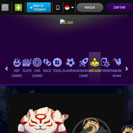
Main di
MASUK
DAFTAR
Telegram
HOT
SLOTS
LIVE
RACE
TOGEL
OLAHRAGA
CRASH
ARCADE
POKER
SABUNG
PROMO
GAMES
CASINO
GAME
AYAM